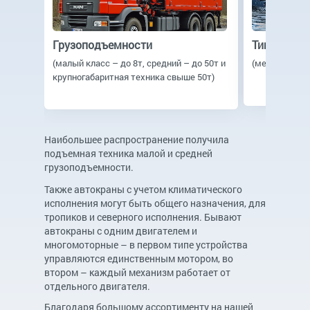
Грузоподъемности
Типу прив
(малый класс – до 8т, средний – до 50т и
(механика, эл
крупногабаритная техника свыше 50т)
Наибольшее распространение получила
подъемная техника малой и средней
грузоподъемности.
Также автокраны с учетом климатического
исполнения могут быть общего назначения, для
тропиков и северного исполнения. Бывают
автокраны с одним двигателем и
многомоторные – в первом типе устройства
управляются единственным мотором, во
втором – каждый механизм работает от
отдельного двигателя.
Благодаря большому ассортименту на нашей