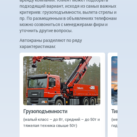
подходящий вариант, исходя из самых важных
критериев: грузоподъемности, вылета стрелы и
пр. По размещенным в объявлениях телефонам
можно созвониться с менеджерами фирм и
уточнить другие вопросы.
Автокраны разделяют по ряду
характеристикам:
Грузоподъемности
Типу прив
(малый класс – до 8т, средний – до 50т и
(механика, э
тяжелая техника свыше 50т)
гидравлическ