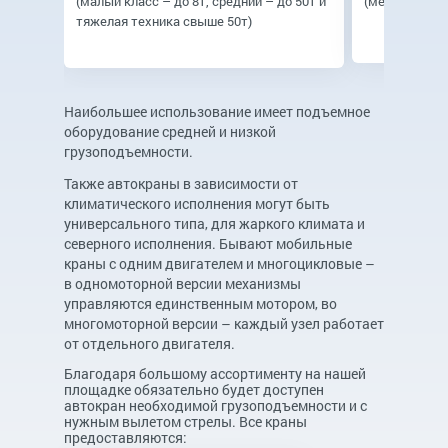
(малый класс – до 8т, средний – до 50т и
(механика, эл
тяжелая техника свыше 50т)
Наибольшее использование имеет подъемное
оборудование средней и низкой
грузоподъемности.
Также автокраны в зависимости от
климатического исполнения могут быть
универсального типа, для жаркого климата и
северного исполнения. Бывают мобильные
краны с одним двигателем и многоцикловые –
в одномоторной версии механизмы
управляются единственным мотором, во
многомоторной версии – каждый узел работает
от отдельного двигателя.
Благодаря большому ассортименту на нашей
площадке обязательно будет доступен
автокран необходимой грузоподъемности и с
нужным вылетом стрелы. Все краны
предоставляются: