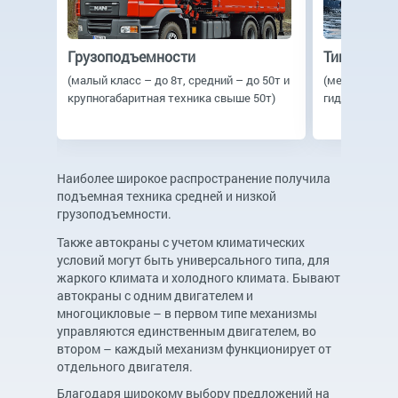
Грузоподъемности
Типу прив
ом
(малый класс – до 8т, средний – до 50т и
(механика, э
крупногабаритная техника свыше 50т)
гидравлическ
Наиболее широкое распространение получила
подъемная техника средней и низкой
грузоподъемности.
Также автокраны с учетом климатических
условий могут быть универсального типа, для
жаркого климата и холодного климата. Бывают
автокраны с одним двигателем и
многоцикловые – в первом типе механизмы
управляются единственным двигателем, во
втором – каждый механизм функционирует от
отдельного двигателя.
Благодаря широкому выбору предложений на