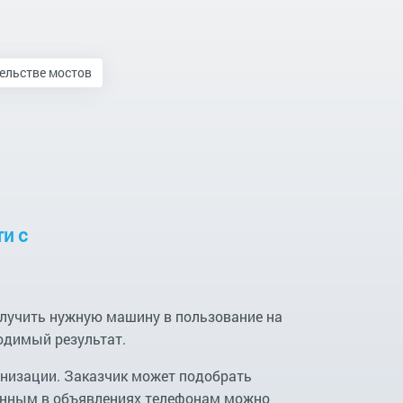
ельстве мостов
и с
олучить нужную машину в пользование на
одимый результат.
анизации. Заказчик может подобрать
щенным в объявлениях телефонам можно