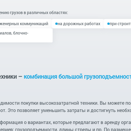
нию грузов в различных областях:
нженерных коммуникаций
на дорожных работах
при строит
иалов, блочно-
ехники –
комбинация большой грузоподъемност
одимости покупки высокозатратной техники. Вы можете п
бот. Это позволяет уменьшить затраты и достигнуть необх
формация о вариантах, которые предлагают в аренду орг
ериев: грузоподъемности, длины стрелы и пр. По разме