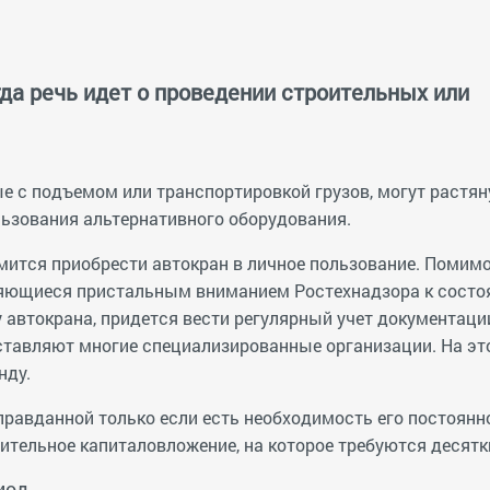
да речь идет о проведении строительных или
ые с подъемом или транспортировкой грузов, могут растян
льзования альтернативного оборудования.
емится приобрести автокран в личное пользование. Помим
яющиеся пристальным вниманием Ростехнадзора к состо
 автокрана, придется вести регулярный учет документаци
оставляют многие специализированные организации. На эт
нду.
равданной только если есть необходимость его постоянно
чительное капиталовложение, на которое требуются десятк
иод.