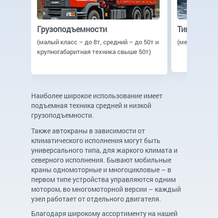
Грузоподъемности
Типу прив
(малый класс – до 8т, средний – до 50т и
(механика, эл
крупногабаритная техника свыше 50т)
Наиболее широкое использование имеет
подъемная техника средней и низкой
грузоподъемности.
Также автокраны в зависимости от
климатического исполнения могут быть
универсального типа, для жаркого климата и
северного исполнения. Бывают мобильные
краны одномоторные и многоцикловые – в
первом типе устройства управляются одним
мотором, во многомоторной версии – каждый
узел работает от отдельного двигателя.
Благодаря широкому ассортименту на нашей